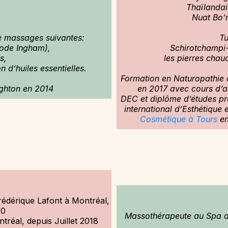
Thaïlandais
Nuat Bo’r
de massages suivantes:
Tu
hode Ingham),
Schirotchampi-
s,
les pierres chau
n d’huiles essentielles.
Formation en Naturopathie 
ghton en 2014
en 2017 avec cours d’a
DEC et diplôme d’études pr
international d’Esthétique
Cosmétique à Tours
en
rédérique Lafont à Montréal,
20
Massothérapeute au Spa de
réal, depuis Juillet 2018