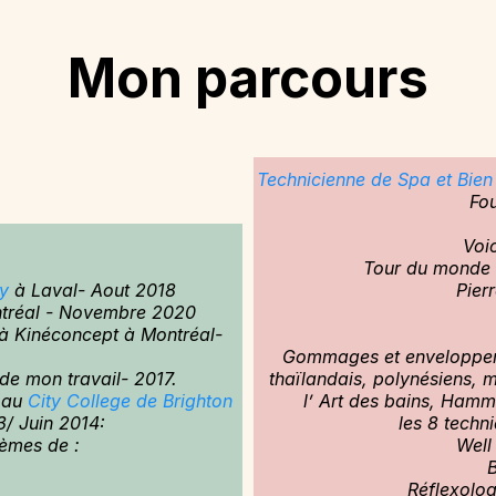
Mon parcours
Technicienne de Spa et Bien
Fo
Voic
Tour du monde d
y
à Laval- Aout 2018
Pier
tréal - Novembre 2020
à Kinéconcept à Montréal-
Gommages et enveloppemen
de mon travail- 2017.
thaïlandais, polynésiens, 
 au
City College de Brighton
l’ Art des bains, Hamm
/ Juin 2014:
les 8 techn
hèmes de :
Well
B
Réflexolog