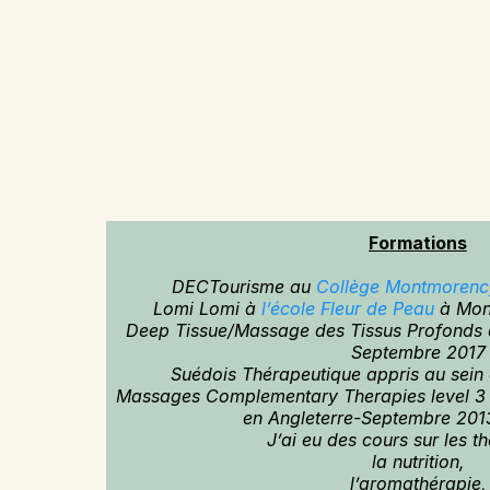
Formations
DECTourisme au
Collège Montmorenc
Lomi Lomi à
l’école Fleur de Peau
à Mon
Deep Tissue/Massage des Tissus Profonds 
Septembre 2017
Suédois Thérapeutique appris au sein 
Massages Complementary Therapies level 3
en Angleterre-Septembre 2013
J’ai eu des cours sur les t
la nutrition,
l’aromathérapie,